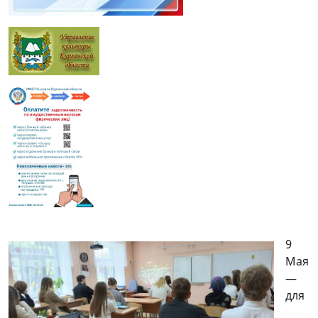
9
Мая
—
для