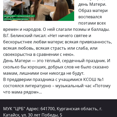
день Матери.
Образ матери
воспевался
поэтами всех
времен и народов. О ней слагали поэмы и баллады.
В.Г. Белинский писал: «Нет ничего святее и
бескорыстнее любви матери; всякая привязанность,
всякая любовь, всякая страсть или слаба, или
своекорыстна в сравнении с нею».
День Матери — это тёплый, сердечный праздник. И
сколько бы хороших, добрых слов не было сказано
мамам, лишними они никогда не будут.
В преддверии праздника с учащимися КСОШ №1
состоялся литературно – музыкальный час «Потому
что мама рядом»…
МУК "ЦРБ" Адрес: 641700, Курганская область, г.
Катайск, ул. 30 лет Победы, 5