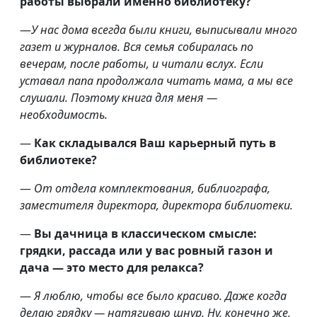
работы выбрали именно библиотеку?
—
У нас дома всегда были книги, выписывали много
газет и журналов.
Вся семья собиралась по
вечерам, после работы, и читали вслух. Если
уставал папа продолжала читать мама, а мы все
слушали. Поэтому книга для меня —
необходимость.
—
Как складывался Ваш карьерный путь в
библиотеке?
—
От отдела комплектования, библиографа,
заместителя
директора,
директора библиотеки.
—
Вы дачница в классическом смысле:
грядки, рассада или у вас ровный газон и
дача — это место для
релакса
?
—
Я люблю, чтобы все было красиво. Даже когда
делаю грядку — натягиваю
шнур
.
Ну
, конечно же,