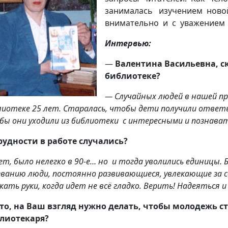
занималась изучением ново
внимательно и с уважением 
Интервью:
—
Валентина Васильевна, с
библиотеке?
— Случайных людей в нашей п
лиотеке 25 лет
. Старалась, чтобы дети получили ответы
бы они уходили из библиотеки с интересными и познава
рудности в работе случались?
ет, было нелегко в 90-е… но
и тогда уволились
единицы. 
званию люди, постоянно развивающиеся, увлекающие за с
кать руки, когда идет не всё гладко. Верить! Надеяться 
то, на Ваш взгляд нужно делать, чтобы молодежь 
лиотекаря?